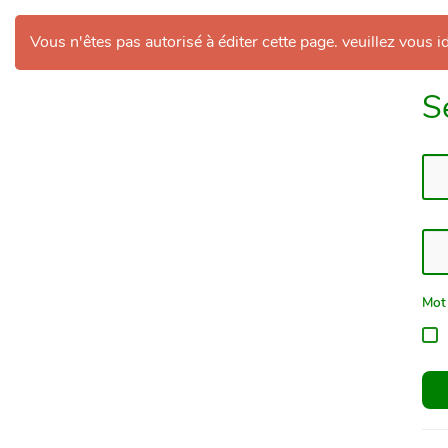
Vous n'êtes pas autorisé à éditer cette page. veuillez vous id
S
Mot