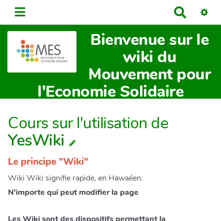
R
e
Bienvenue sur le
c
h
wiki du
e
Mouvement pour
r
c
l'Economie Solidaire
h
e
Cours sur l'utilisation de
r
YesWiki
Le principe "Wiki"
Wiki Wiki signifie rapide, en Hawaéen.
N'importe qui peut modifier la page
Les Wiki sont des dispositifs permettant la