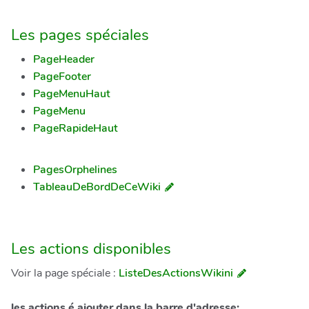
Les pages spéciales
PageHeader
PageFooter
PageMenuHaut
PageMenu
PageRapideHaut
PagesOrphelines
TableauDeBordDeCeWiki
Les actions disponibles
Voir la page spéciale :
ListeDesActionsWikini
les actions é ajouter dans la barre d'adresse: