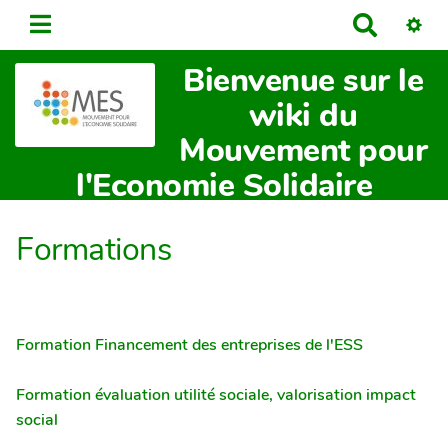
R
e
Bienvenue sur le
c
h
wiki du
e
Mouvement pour
r
c
l'Economie Solidaire
h
e
Formations
r
Formation Financement des entreprises de l'ESS
Formation évaluation utilité sociale, valorisation impact
social