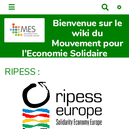
R
e
Bienvenue sur le
c
h
wiki du
e
Mouvement pour
r
c
l'Economie Solidaire
h
e
RIPESS :
r