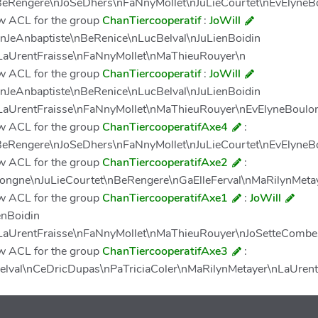
nBeRengere\nJoSeDhers\nFaNnyMollet\nJuLieCourtet\nEvElyn
New ACL for the group
ChanTiercooperatif
:
JoWill
nJeAnbaptiste\nBeRenice\nLucBelval\nJuLienBoidin
LaUrentFraisse\nFaNnyMollet\nMaThieuRouyer\n
New ACL for the group
ChanTiercooperatif
:
JoWill
nJeAnbaptiste\nBeRenice\nLucBelval\nJuLienBoidin
LaUrentFraisse\nFaNnyMollet\nMaThieuRouyer\nEvElyneBoulo
New ACL for the group
ChanTiercooperatifAxe4
:
nBeRengere\nJoSeDhers\nFaNnyMollet\nJuLieCourtet\nEvElyn
New ACL for the group
ChanTiercooperatifAxe2
:
ulongne\nJuLieCourtet\nBeRengere\nGaElleFerval\nMaRilynMet
New ACL for the group
ChanTiercooperatifAxe1
:
JoWill
enBoidin
nLaUrentFraisse\nFaNnyMollet\nMaThieuRouyer\nJoSetteComb
New ACL for the group
ChanTiercooperatifAxe3
:
Belval\nCeDricDupas\nPaTriciaColer\nMaRilynMetayer\nLaUre