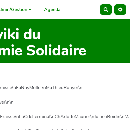
dmin/Gestion
Agenda
Recherche
iki du
ie Solidaire
raisse\nFaNnyMollet\nMaThieuRouyer\n
yer\n\n
ntFraisse\nLuCdeLerminat\nChArlotteMaurier\nJuLienBoidin\