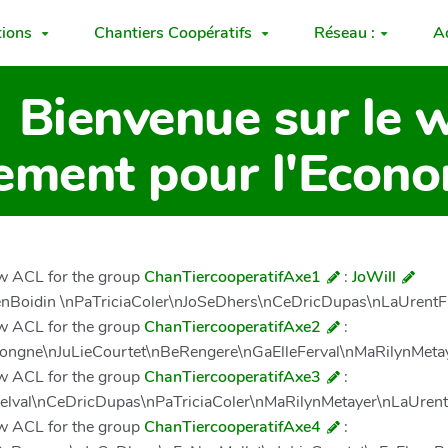
tions
Chantiers Coopératifs
Réseau :
A
Bienvenue sur le w
ment pour l'Econom
New ACL for the group
ChanTiercooperatifAxe1
:
JoWill
nBoidin \nPaTriciaColer\nJoSeDhers\nCeDricDupas\nLaUrentF
New ACL for the group
ChanTiercooperatifAxe2
:
longne\nJuLieCourtet\nBeRengere\nGaElleFerval\nMaRilynMeta
New ACL for the group
ChanTiercooperatifAxe3
:
Belval\nCeDricDupas\nPaTriciaColer\nMaRilynMetayer\nLaUre
New ACL for the group
ChanTiercooperatifAxe4
: