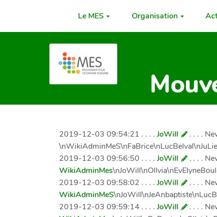
Le MES
Organisation
Ac
Mouve
2019-12-03 09:54:21 . . . .
JoWill
. . . . 
\nWikiAdminMeS\nFaBrice\nLucBelval\nJuLie
2019-12-03 09:56:50 . . . .
JoWill
. . . . 
WikiAdminMes
\nJoWill\nOlIvia\nEvElyneBou
2019-12-03 09:58:02 . . . .
JoWill
. . . . 
WikiAdminMeS
\nJoWill\nJeAnbaptiste\nLuc
2019-12-03 09:59:14 . . . .
JoWill
. . . . 