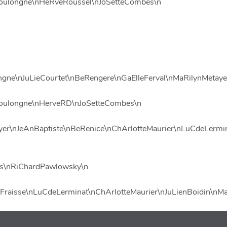
eBoulongne\nHeRveRoussel\nJoSetteCombes\n
ngne\nJuLieCourtet\nBeRengere\nGaElleFerval\nMaRilynMetay
eBoulongne\nHerveRD\nJoSetteCombes\n
ayer\nJeAnBaptiste\nBeRenice\nChArlotteMaurier\nLuCdeLermin
es\nRiChardPawlowsky\n
ntFraisse\nLuCdeLerminat\nChArlotteMaurier\nJuLienBoidin\